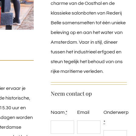
charme van de Oosthal en de
klassieke salonboten van Rederij
Belle samensmelten tot één unieke
beleving op en aan het water van
Amsterdam. Vaar in stijl, dineer
tussen het industrieel erfgoed en
steun tegelijk het behoud van ons
rijke maritieme verleden.
er ervaar je
Neem contact op
de historische,
5.30 uur en
Naam
*
Email
Onderwerp
gsdagen worden
*
msterdamse