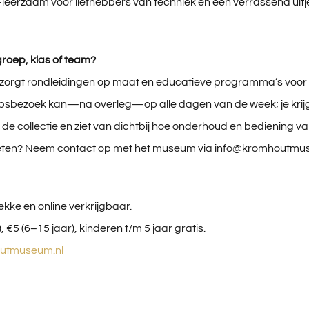
eerzaam voor liefhebbers van techniek én een verrassend uitje
roep, klas of team?
orgt rondleidingen op maat en educatieve programma’s voor 
psbezoek kan—na overleg—op alle dagen van de week; je krij
 de collectie en ziet van dichtbij hoe onderhoud en bediening 
eten? Neem contact op met het museum via info@kromhoutmus
plekke en online verkrijgbaar.
, €5 (6–15 jaar), kinderen t/m 5 jaar gratis.
utmuseum.nl