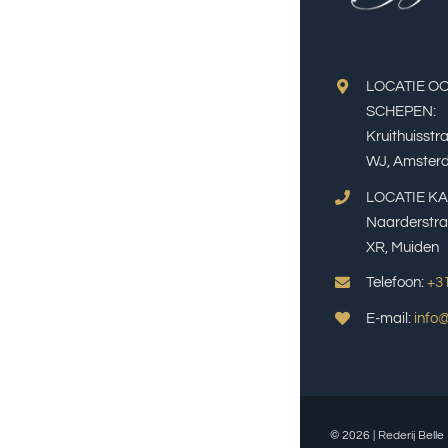
LOCATIE O
SCHEPEN:
Kruithuisstr
WJ, Amster
LOCATIE K
Naarderstra
XR, Muiden
Telefoon:
+3
E-mail:
info@
© 2026 |
Rederij Belle