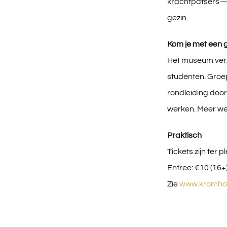
krachtpatsers—l
gezin.
Kom je met een g
Het museum verz
studenten. Groe
rondleiding door
werken. Meer w
Praktisch
Tickets zijn ter 
Entree: €10 (16+)
Zie
www.kromho