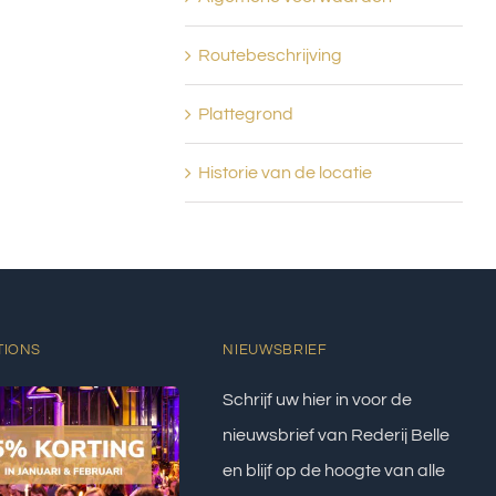
Routebeschrijving
Plattegrond
Historie van de locatie
TIONS
NIEUWSBRIEF
Schrijf uw hier in voor de
nieuwsbrief van Rederij Belle
en blijf op de hoogte van alle