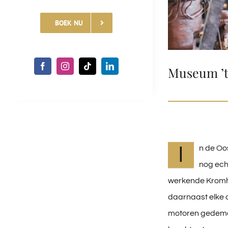
BOEK NU
Museum ’
I
n de Oo
nog echt
werkende Kromho
daarnaast elke
motoren gedemon