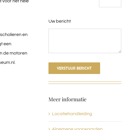
 voor het hele
Uw bericht
scholieren en
gt een
van de motoren
eum.nl.
VERSTUUR BERICHT
Meer informatie
Locatiehandleiding
Algemene voorwaarden